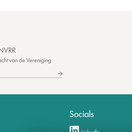
 NVRR
racht van de Vereniging
Socials
LinkedIn