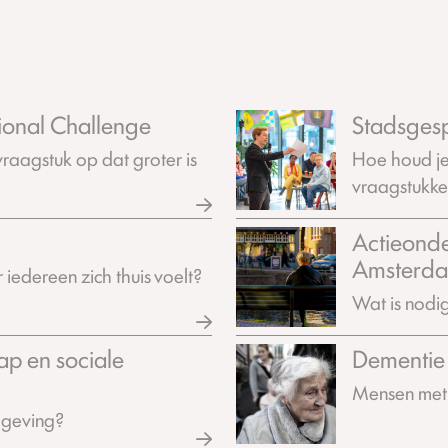
ional Challenge
Stadsges
vraagstuk op dat groter is
Hoe houd je
vraagstukk
Actieonde
Amsterd
iedereen zich thuis voelt?
Wat is nodig
ap en sociale
Dementie 
Mensen met 
mgeving?