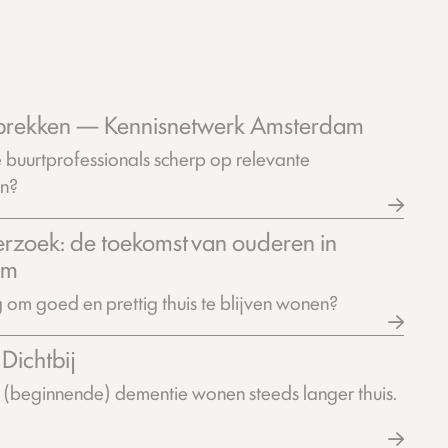
prekken — Kennisnetwerk Amsterdam
 buurtprofessionals scherp op relevante
en?
rzoek: de toekomst van ouderen in
am
 om goed en prettig thuis te blijven wonen?
Dichtbij
(beginnende) dementie wonen steeds langer thuis.