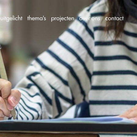
uitgelicht
thema's
projecten
over ons
contact