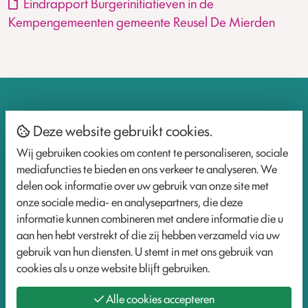
Eindrapport Burgerinitiatieven in de
Kempengemeenten gemeente Reusel De Mierden
Contact
Deze website gebruikt cookies.
Wij gebruiken cookies om content te personaliseren, sociale
mediafuncties te bieden en ons verkeer te analyseren. We
delen ook informatie over uw gebruik van onze site met
info@participatiepraktijk.nl
onze sociale media- en analysepartners, die deze
www.participatiepraktijk.nl
informatie kunnen combineren met andere informatie die u
aan hen hebt verstrekt of die zij hebben verzameld via uw
Socials
gebruik van hun diensten. U stemt in met ons gebruik van
cookies als u onze website blijft gebruiken.
LinkedIn
Alle cookies accepteren