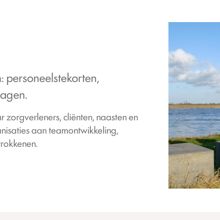
: personeelstekorten,
ragen.
r zorgverleners, cliënten, naasten en
anisaties aan teamontwikkeling,
trokkenen.