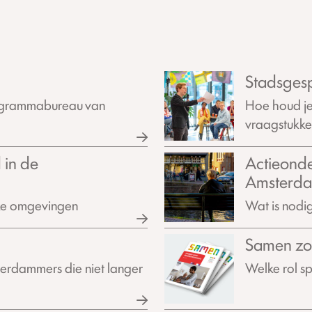
Stadsges
programmabureau van
Hoe houd je
vraagstukk
 in de
Actieonde
Amsterd
jke omgevingen
Wat is nodig
Samen zo
erdammers die niet langer
Welke rol spe