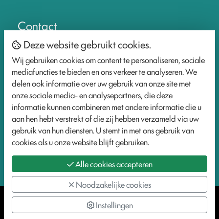
Contact
Deze website gebruikt cookies.
Wij gebruiken cookies om content te personaliseren, sociale
mediafuncties te bieden en ons verkeer te analyseren. We
info@participatiepraktijk.nl
delen ook informatie over uw gebruik van onze site met
www.participatiepraktijk.nl
onze sociale media- en analysepartners, die deze
informatie kunnen combineren met andere informatie die u
Socials
aan hen hebt verstrekt of die zij hebben verzameld via uw
gebruik van hun diensten. U stemt in met ons gebruik van
cookies als u onze website blijft gebruiken.
LinkedIn
Alle cookies accepteren
Noodzakelijke cookies
2026 De Participatiepraktijk
Cookie Policy
Instellingen
Webdesign:
XD designers